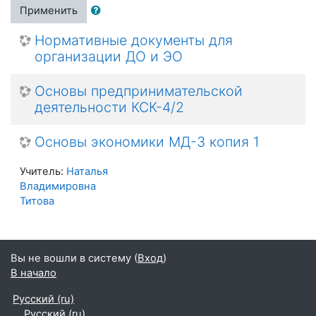
Применить
Нормативные документы для
организации ДО и ЭО
Основы предпринимательской
деятельности КСК-4/2
Основы экономики МД-3 копия 1
Учитель:
Наталья
Владимировна
Титова
Вы не вошли в систему (
Вход
)
В начало
Русский ‎(ru)‎
Русский ‎(ru)‎