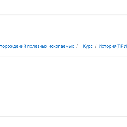
есторождений полезных ископаемых
1 Курс
История(ПРУ